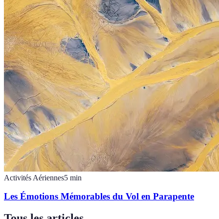
Activités Aériennes
5
min
Les Émotions Mémorables du Vol en Parapente
Tous les articles