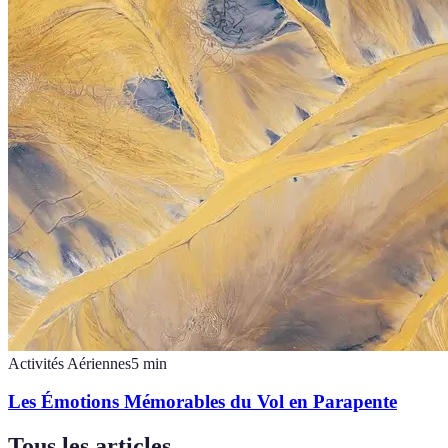
Activités Aériennes
5
min
Les Émotions Mémorables du Vol en Parapente
Tous les articles