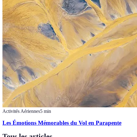
Activités Aériennes
5
min
Les Émotions Mémorables du Vol en Parapente
Tous les articles