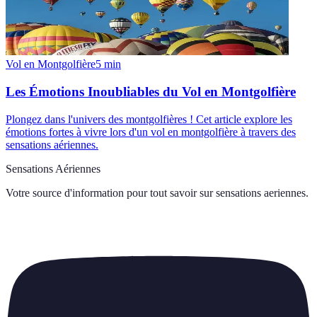
Vol en Montgolfière
5
min
Les Émotions Inoubliables du Vol en Montgolfière
Plongez dans l'univers des montgolfières ! Cet article explore les
émotions fortes à vivre lors d'un vol en montgolfière à travers des
sensations aériennes.
Sensations Aériennes
Votre source d'information pour tout savoir sur
sensations aeriennes
.