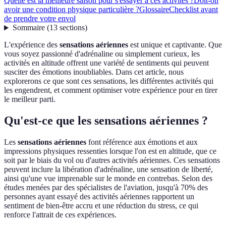
Quelle est la meilleure saison pour s'essayer à ces activités ?
Doit-on
avoir une condition physique particulière ?
Glossaire
Checklist avant
de prendre votre envol
Sommaire
(
13
sections
)
L'expérience des
sensations aériennes
est unique et captivante. Que
vous soyez passionné d'adrénaline ou simplement curieux, les
activités en altitude offrent une variété de sentiments qui peuvent
susciter des émotions inoubliables. Dans cet article, nous
explorerons ce que sont ces sensations, les différentes activités qui
les engendrent, et comment optimiser votre expérience pour en tirer
le meilleur parti.
Qu'est-ce que les sensations aériennes ?
Les
sensations aériennes
font référence aux émotions et aux
impressions physiques ressenties lorsque l'on est en altitude, que ce
soit par le biais du vol ou d'autres activités aériennes. Ces sensations
peuvent inclure la libération d'adrénaline, une sensation de liberté,
ainsi qu'une vue imprenable sur le monde en contrebas. Selon des
études menées par des spécialistes de l'aviation, jusqu'à 70% des
personnes ayant essayé des activités aériennes rapportent un
sentiment de bien-être accru et une réduction du stress, ce qui
renforce l'attrait de ces expériences.