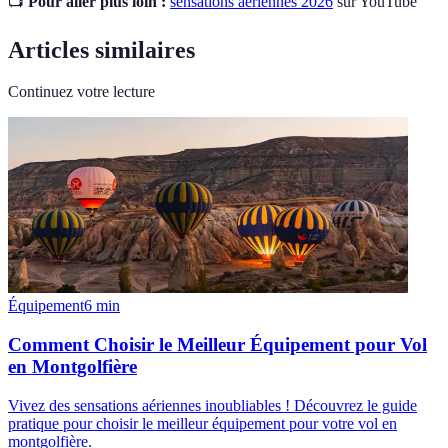
📺
Pour aller plus loin :
sensations aériennes 2026
sur YouTube
Articles similaires
Continuez votre lecture
Équipement
6
min
Comment Choisir le Meilleur Équipement pour Vol
en Montgolfière
Vivez des sensations aériennes inoubliables ! Découvrez le guide
pratique pour choisir le meilleur équipement pour votre vol en
montgolfière.