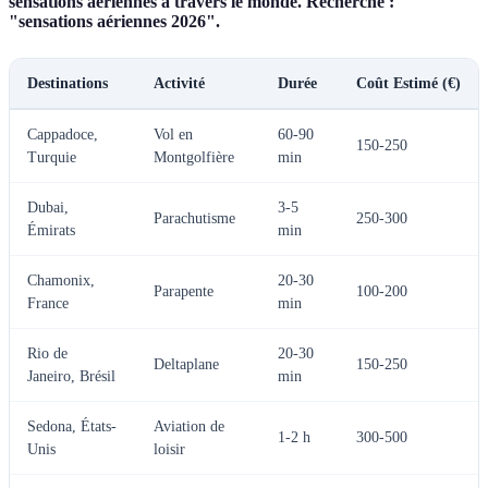
sensations aériennes à travers le monde. Recherche :
"sensations aériennes 2026".
Destinations
Activité
Durée
Coût Estimé (€)
Cappadoce,
Vol en
60-90
150-250
Turquie
Montgolfière
min
Dubai,
3-5
Parachutisme
250-300
Émirats
min
Chamonix,
20-30
Parapente
100-200
France
min
Rio de
20-30
Deltaplane
150-250
Janeiro, Brésil
min
Sedona, États-
Aviation de
1-2 h
300-500
Unis
loisir