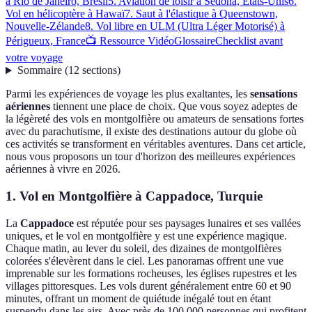
à Rio de Janeiro, Brésil
5. Aviation de loisir à Sedona, États-Unis
6.
Vol en hélicoptère à Hawaï
7. Saut à l'élastique à Queenstown,
Nouvelle-Zélande
8. Vol libre en ULM (Ultra Léger Motorisé) à
Périgueux, France
📺 Ressource Vidéo
Glossaire
Checklist avant
votre voyage
Sommaire
(
12
sections
)
Parmi les expériences de voyage les plus exaltantes, les
sensations
aériennes
tiennent une place de choix. Que vous soyez adeptes de
la légèreté des vols en montgolfière ou amateurs de sensations fortes
avec du parachutisme, il existe des destinations autour du globe où
ces activités se transforment en véritables aventures. Dans cet article,
nous vous proposons un tour d'horizon des meilleures expériences
aériennes à vivre en 2026.
1. Vol en Montgolfière à Cappadoce, Turquie
La
Cappadoce
est réputée pour ses paysages lunaires et ses vallées
uniques, et le vol en montgolfière y est une expérience magique.
Chaque matin, au lever du soleil, des dizaines de montgolfières
colorées s'élevèrent dans le ciel. Les panoramas offrent une vue
imprenable sur les formations rocheuses, les églises rupestres et les
villages pittoresques. Les vols durent généralement entre 60 et 90
minutes, offrant un moment de quiétude inégalé tout en étant
suspendu dans les airs. Avec près de 100 000 personnes qui profitent