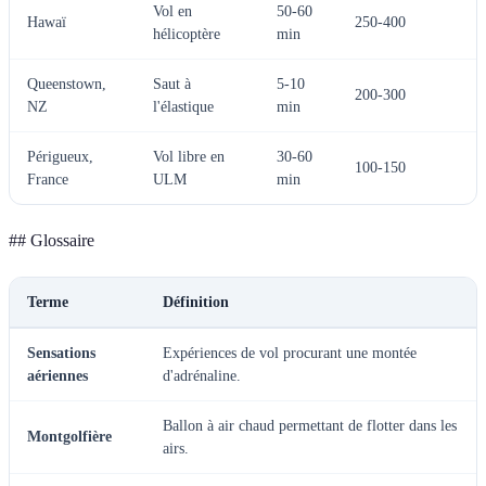
Vol en
50-60
Hawaï
250-400
hélicoptère
min
Queenstown,
Saut à
5-10
200-300
NZ
l'élastique
min
Périgueux,
Vol libre en
30-60
100-150
France
ULM
min
## Glossaire
Terme
Définition
Sensations
Expériences de vol procurant une montée
aériennes
d'adrénaline.
Ballon à air chaud permettant de flotter dans les
Montgolfière
airs.