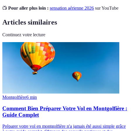
📺
Pour aller plus loin :
sensation aérienne 2026
sur YouTube
Articles similaires
Continuez votre lecture
Montgolfière
6
min
Comment Bien Préparer Votre Vol en Montgolfière :
Guide Complet
Préparer votre vol en montgolfière n'a jamais été aussi simple grâce