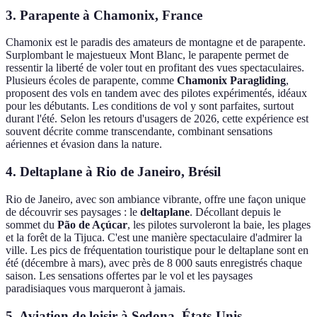
3. Parapente à Chamonix, France
Chamonix est le paradis des amateurs de montagne et de parapente.
Surplombant le majestueux Mont Blanc, le parapente permet de
ressentir la liberté de voler tout en profitant des vues spectaculaires.
Plusieurs écoles de parapente, comme
Chamonix Paragliding
,
proposent des vols en tandem avec des pilotes expérimentés, idéaux
pour les débutants. Les conditions de vol y sont parfaites, surtout
durant l'été. Selon les retours d'usagers de 2026, cette expérience est
souvent décrite comme transcendante, combinant sensations
aériennes et évasion dans la nature.
4. Deltaplane à Rio de Janeiro, Brésil
Rio de Janeiro, avec son ambiance vibrante, offre une façon unique
de découvrir ses paysages : le
deltaplane
. Décollant depuis le
sommet du
Pão de Açúcar
, les pilotes survoleront la baie, les plages
et la forêt de la Tijuca. C'est une manière spectaculaire d'admirer la
ville. Les pics de fréquentation touristique pour le deltaplane sont en
été (décembre à mars), avec près de 8 000 sauts enregistrés chaque
saison. Les sensations offertes par le vol et les paysages
paradisiaques vous marqueront à jamais.
5. Aviation de loisir à Sedona, États-Unis