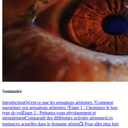
Sommaire
Introduction
Qu'est-ce que les sensations aériennes ?
Comment
maximiser vos sensations aériennes ?
Étape 1 : Choisissez le bon
type de vol
Étape 2 : Préparez-vous physiquement et
mentalement
Comparatif des différentes activités aériennes
Les
tendances actuelles dans le domaine aérien
📺 Pour aller plus loin