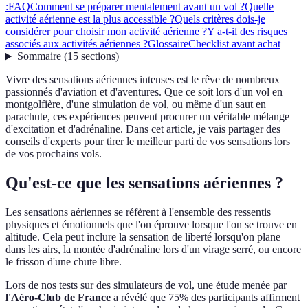
:
FAQ
Comment se préparer mentalement avant un vol ?
Quelle
activité aérienne est la plus accessible ?
Quels critères dois-je
considérer pour choisir mon activité aérienne ?
Y a-t-il des risques
associés aux activités aériennes ?
Glossaire
Checklist avant achat
Sommaire
(
15
sections
)
Vivre des sensations aériennes intenses est le rêve de nombreux
passionnés d'aviation et d'aventures. Que ce soit lors d'un vol en
montgolfière, d'une simulation de vol, ou même d'un saut en
parachute, ces expériences peuvent procurer un véritable mélange
d'excitation et d'adrénaline. Dans cet article, je vais partager des
conseils d'experts pour tirer le meilleur parti de vos sensations lors
de vos prochains vols.
Qu'est-ce que les sensations aériennes ?
Les sensations aériennes se réfèrent à l'ensemble des ressentis
physiques et émotionnels que l'on éprouve lorsque l'on se trouve en
altitude. Cela peut inclure la sensation de liberté lorsqu'on plane
dans les airs, la montée d'adrénaline lors d'un virage serré, ou encore
le frisson d'une chute libre.
Lors de nos tests sur des simulateurs de vol, une étude menée par
l'Aéro-Club de France
a révélé que 75% des participants affirment