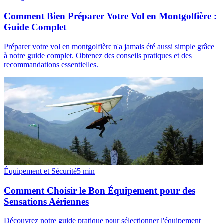
Comment Bien Préparer Votre Vol en Montgolfière :
Guide Complet
Préparer votre vol en montgolfière n'a jamais été aussi simple grâce
à notre guide complet. Obtenez des conseils pratiques et des
recommandations essentielles.
Équipement et Sécurité
5
min
Comment Choisir le Bon Équipement pour des
Sensations Aériennes
Découvrez notre guide pratique pour sélectionner l'équipement