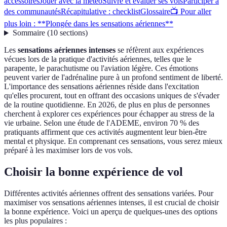
accessoires
Jouer avec la météo
Suivre et évaluer ses vols
Participer à
des communautés
Récapitulative : checklist
Glossaire
📺 Pour aller
plus loin : **Plongée dans les sensations aériennes**
Sommaire
(
10
sections
)
Les
sensations aériennes intenses
se réfèrent aux expériences
vécues lors de la pratique d'activités aériennes, telles que le
parapente, le parachutisme ou l'aviation légère. Ces émotions
peuvent varier de l'adrénaline pure à un profond sentiment de liberté.
L'importance des sensations aériennes réside dans l'excitation
qu'elles procurent, tout en offrant des occasions uniques de s'évader
de la routine quotidienne. En 2026, de plus en plus de personnes
cherchent à explorer ces expériences pour échapper au stress de la
vie urbaine. Selon une étude de l'ADEME, environ 70 % des
pratiquants affirment que ces activités augmentent leur bien-être
mental et physique. En comprenant ces sensations, vous serez mieux
préparé à les maximiser lors de vos vols.
Choisir la bonne expérience de vol
Différentes activités aériennes offrent des sensations variées. Pour
maximiser vos sensations aériennes intenses, il est crucial de choisir
la bonne expérience. Voici un aperçu de quelques-unes des options
les plus populaires :