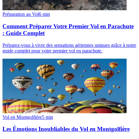
Préparation au Vol
6
min
Comment Préparer Votre Premier Vol en Parachute
: Guide Complet
Préparez-vous à vivre des sensations aériennes uniques grâce à notre
guide complet pour votre premier vol en parachute.
Vol en Montgolfière
5
min
Les Émotions Inoubliables du Vol en Montgolfière