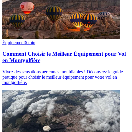
Équipement
6
min
Comment Choisir le Meilleur Équipement pour Vol
en Montgolfière
Vivez des sensations aériennes inoubliables ! Découvrez le guide
pratique pour choisir le meilleur équipement pour votre vol en
montgolfière.