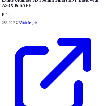
E-flite Ultimate 3D 950mm Smart BNF Basic with
AS3X & SAFE
E-flite
283.99
EUR
Voir le prix