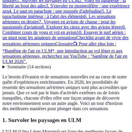
uniques
1. Survoler les paysages en ULM
2. Volez en parapente : la
liberté au bout des ailes
3. S'envoler en montgolfière : une expérience
zen
4. Le saut en parachute : une poussée d'adrénaline
5. Le
parachutisme intérieur : à l'abri des éléments
6. Les sensations
aériennes en drones
7. Voyages en avions de chasse : pour les
passionnés d'aviation
8. Explorer les cieux avec des avions légers
9.
Combiner cours de yoga et vol en avion
10. Essayer le surf aérien :
un must pour les amateurs de sensations
Checklist avant de vivre des
sensations aériennes uniques
Glossaire
📺 Pour aller plus loin :
*Baptême de l'air en ULM*, une introduction au vol léger et aux
sensations aériennes, recherchez sur YouTube : "baptême de l'air en
ULM 2026".
Sommaire
(
14
sections
)
Le besoin d'évasion et de sensations nouvelles est au cœur de notre
quête d'expériences enrichissantes. En 2026, les possibilités de
ressentir des
sensations aériennes uniques
sont plus accessibles que
jamais. Que ce soit par le biais d'activités extrêmes ou de loisirs
tranquilles, chacune d'elles offre une façon unique de découvrir
notre environnement sous un autre angle. Voici un tour d'horizon
des meilleures manières pour plonger dans ces sensations
1. Survoler les paysages en ULM
L'ULM (Ultra Léger Motorisé) est l'une des meilleures façons de