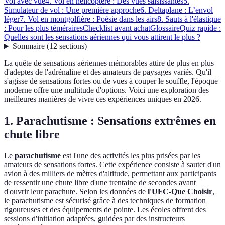
Vol avec vue
4. Vol en hélicoptère : Des vues saisissantes
5.
Simulateur de vol : Une première approche
6. Deltaplane : L’envol
léger
7. Vol en montgolfière : Poésie dans les airs
8. Sauts à l'élastique
: Pour les plus téméraires
Checklist avant achat
Glossaire
Quiz rapide :
Quelles sont les sensations aériennes qui vous attirent le plus ?
Sommaire
(
12
sections
)
La quête de sensations aériennes mémorables attire de plus en plus
d'adeptes de l'adrénaline et des amateurs de paysages variés. Qu'il
s'agisse de sensations fortes ou de vues à couper le souffle, l'époque
moderne offre une multitude d'options. Voici une exploration des
meilleures manières de vivre ces expériences uniques en 2026.
1. Parachutisme : Sensations extrêmes en
chute libre
Le
parachutisme
est l'une des activités les plus prisées par les
amateurs de sensations fortes. Cette expérience consiste à sauter d'un
avion à des milliers de mètres d'altitude, permettant aux participants
de ressentir une chute libre d'une trentaine de secondes avant
d'ouvrir leur parachute. Selon les données de
l'UFC-Que Choisir
,
le parachutisme est sécurisé grâce à des techniques de formation
rigoureuses et des équipements de pointe. Les écoles offrent des
sessions d'initiation adaptées, guidées par des instructeurs