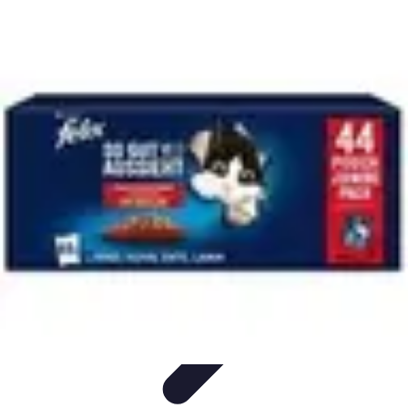
Sensations Aériennes
Techniques et Conseils
Montgolfière
Activités Aériennes
Guide
Pratique
Sécurité et Préparation
Sensations Aériennes