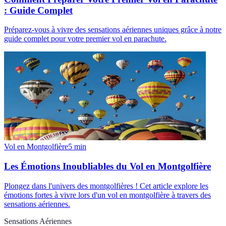
: Guide Complet
Préparez-vous à vivre des sensations aériennes uniques grâce à notre
guide complet pour votre premier vol en parachute.
Vol en Montgolfière
5
min
Les Émotions Inoubliables du Vol en Montgolfière
Plongez dans l'univers des montgolfières ! Cet article explore les
émotions fortes à vivre lors d'un vol en montgolfière à travers des
sensations aériennes.
Sensations Aériennes