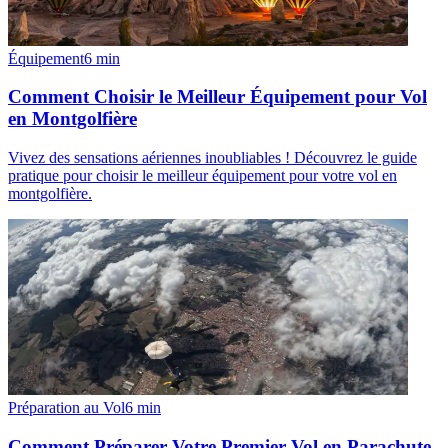
Équipement
6
min
Comment Choisir le Meilleur Équipement pour Vol
en Montgolfière
Vivez des sensations aériennes inoubliables ! Découvrez le guide
pratique pour choisir le meilleur équipement pour votre vol en
montgolfière.
Préparation au Vol
6
min
Comment Préparer Votre Premier Vol en Parachute