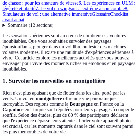
de chasse : pour les amateurs de vitesse
6. Les expériences en ULM :
légèreté et liberté
7. Le vol en wingsuit : l'extrême à son comble
8.
Simulateurs de vol : une alternative immersive
Glossaire
Checklist
avant achat
Sommaire
(
12
sections
)
Les sensations aériennes sont au cœur de nombreuses aventures
inoubliables. Que vous souhaitiez survoler des paysages
époustouflants, plonger dans un vol libre ou tester des machines
volantes modernes, il existe une multitude d'expériences aériennes à
vivre. Cet article explore les meilleures activités que vous pouvez
envisager pour vivre des moments riches en émotions et en paysages
inoubliables.
1. Survoler les merveilles en montgolfière
Rien n'est plus apaisant que de flotter dans les airs, porté par les
vents. Un vol en
montgolfière
offre une vue panoramique
incroyable. Des régions comme la
Bourgogne
en France ou la
Capadoce
en Turquie sont réputées pour leurs paysages à couper le
souffle. Selon des études, plus de 80 % des participants déclarent
que l'expérience dépasse leurs attentes. Porter votre appareil photo
est crucial, car les moments capturés dans le ciel sont souvent parmi
les plus mémorables de votre vie.