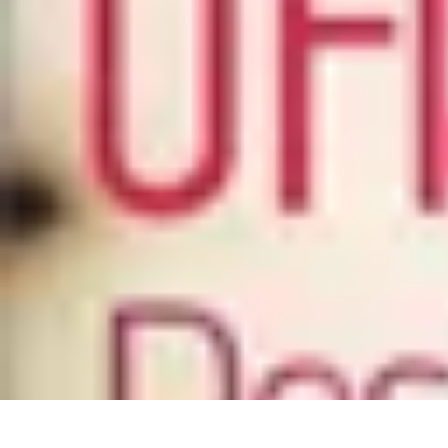
Sensations Aériennes
Techniques et Conseils
Montgolfière
Activités Aériennes
Guide Pratiqu
Sensations Aériennes