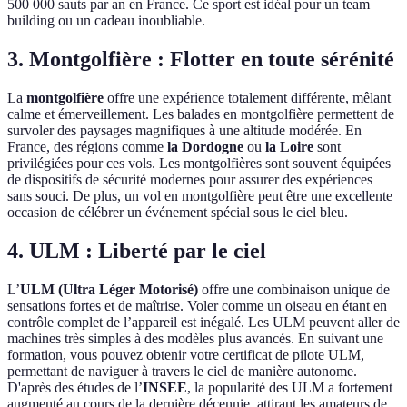
500 000 sauts par an en France. Ce sport est idéal pour un team
building ou un cadeau inoubliable.
3. Montgolfière : Flotter en toute sérénité
La
montgolfière
offre une expérience totalement différente, mêlant
calme et émerveillement. Les balades en montgolfière permettent de
survoler des paysages magnifiques à une altitude modérée. En
France, des régions comme
la Dordogne
ou
la Loire
sont
privilégiées pour ces vols. Les montgolfières sont souvent équipées
de dispositifs de sécurité modernes pour assurer des expériences
sans souci. De plus, un vol en montgolfière peut être une excellente
occasion de célébrer un événement spécial sous le ciel bleu.
4. ULM : Liberté par le ciel
L’
ULM (Ultra Léger Motorisé)
offre une combinaison unique de
sensations fortes et de maîtrise. Voler comme un oiseau en étant en
contrôle complet de l’appareil est inégalé. Les ULM peuvent aller de
machines très simples à des modèles plus avancés. En suivant une
formation, vous pouvez obtenir votre certificat de pilote ULM,
permettant de naviguer à travers le ciel de manière autonome.
D'après des études de l’
INSEE
, la popularité des ULM a fortement
augmenté au cours de la dernière décennie, attirant les amateurs de