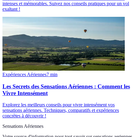
intenses et mémorables. Suivez nos conseils pratiques pour un vol
exaltant !
Expériences Aériennes
7
min
Les Secrets des Sensations Aériennes : Comment les
Vivre Intensément
Explorez les meilleurs conseils pour vivre intensément vos
sensations aériennes. Techniques, comparatifs et expériences
concrètes à découvrir !
Sensations Aériennes
Votre source d'information pour tout savoir sur
sensations aeriennes
.