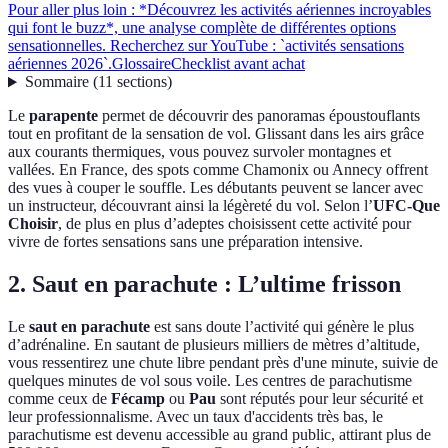
Pour aller plus loin : *Découvrez les activités aériennes incroyables
qui font le buzz*, une analyse complète de différentes options
sensationnelles. Recherchez sur YouTube : `activités sensations
aériennes 2026`.
Glossaire
Checklist avant achat
Sommaire
(
11
sections
)
Le
parapente
permet de découvrir des panoramas époustouflants
tout en profitant de la sensation de vol. Glissant dans les airs grâce
aux courants thermiques, vous pouvez survoler montagnes et
vallées. En France, des spots comme Chamonix ou Annecy offrent
des vues à couper le souffle. Les débutants peuvent se lancer avec
un instructeur, découvrant ainsi la légèreté du vol. Selon l’
UFC-Que
Choisir
, de plus en plus d’adeptes choisissent cette activité pour
vivre de fortes sensations sans une préparation intensive.
2. Saut en parachute : L’ultime frisson
Le
saut en parachute
est sans doute l’activité qui génère le plus
d’adrénaline. En sautant de plusieurs milliers de mètres d’altitude,
vous ressentirez une chute libre pendant près d'une minute, suivie de
quelques minutes de vol sous voile. Les centres de parachutisme
comme ceux de
Fécamp
ou
Pau
sont réputés pour leur sécurité et
leur professionnalisme. Avec un taux d'accidents très bas, le
parachutisme est devenu accessible au grand public, attirant plus de