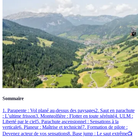
Sommaire
1. Parapente : Vol plané au-dessus des paysages
2. Saut en parachute
: L’ultime frisson
3. Montgolfière : Flotter en toute sérénité
4. ULM :
Liberté par le ciel
5. Parachute ascensionnel : Sensations à la
verticale
6. Planeur : Maîtrise et technicité
7. Formation de pilote :
Devenez acteur de vos sensations
8. Base jump : Le saut extrême
📺