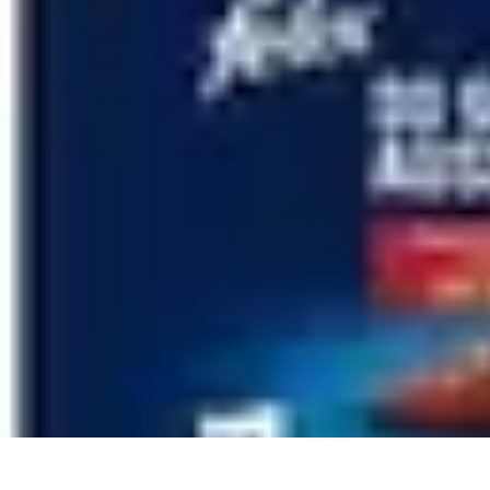
Sensations Aériennes
Techniques et Conseils
Montgolfière
Activités Aériennes
Guide Pratiqu
Sensations Aériennes