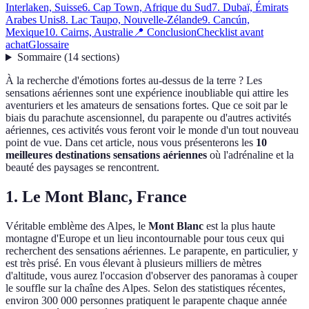
Interlaken, Suisse
6. Cap Town, Afrique du Sud
7. Dubaï, Émirats
Arabes Unis
8. Lac Taupo, Nouvelle-Zélande
9. Cancún,
Mexique
10. Cairns, Australie
📍 Conclusion
Checklist avant
achat
Glossaire
Sommaire
(
14
sections
)
À la recherche d'émotions fortes au-dessus de la terre ? Les
sensations aériennes sont une expérience inoubliable qui attire les
aventuriers et les amateurs de sensations fortes. Que ce soit par le
biais du parachute ascensionnel, du parapente ou d'autres activités
aériennes, ces activités vous feront voir le monde d'un tout nouveau
point de vue. Dans cet article, nous vous présenterons les
10
meilleures destinations sensations aériennes
où l'adrénaline et la
beauté des paysages se rencontrent.
1. Le Mont Blanc, France
Véritable emblème des Alpes, le
Mont Blanc
est la plus haute
montagne d'Europe et un lieu incontournable pour tous ceux qui
recherchent des sensations aériennes. Le parapente, en particulier, y
est très prisé. En vous élevant à plusieurs milliers de mètres
d'altitude, vous aurez l'occasion d'observer des panoramas à couper
le souffle sur la chaîne des Alpes. Selon des statistiques récentes,
environ 300 000 personnes pratiquent le parapente chaque année