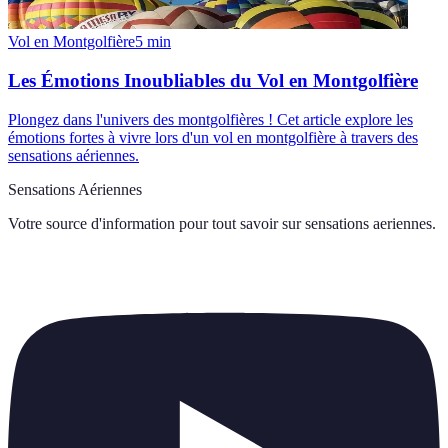
Vol en Montgolfière
5
min
Les Émotions Inoubliables du Vol en Montgolfière
Plongez dans l'univers des montgolfières ! Cet article explore les
émotions fortes à vivre lors d'un vol en montgolfière à travers des
sensations aériennes.
Sensations Aériennes
Votre source d'information pour tout savoir sur
sensations aeriennes
.