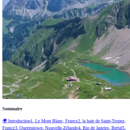
Sommaire
🌍 Introduction
1. Le Mont Blanc, France
2. la baie de Saint-Tropez,
France
3. Queenstown, Nouvelle-Zélande
4. Rio de Janeiro, Brésil
5.