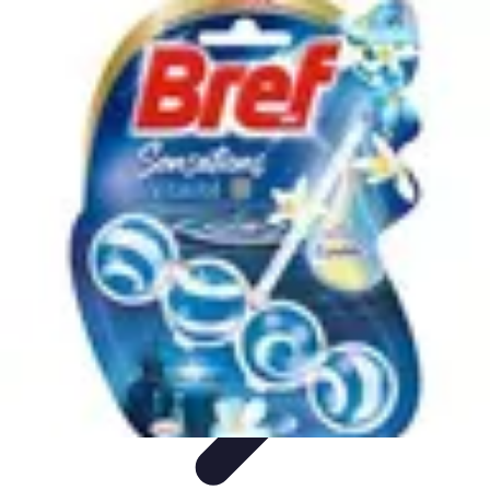
Sensations Aériennes
Techniques et Conseils
Montgolfière
Activités Aériennes
Guide
Pratique
Sécurité et Préparation
Sensations Aériennes