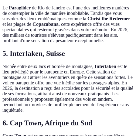
Le
Paraglider
de Rio de Janeiro est l’une des meilleures manières
de contempler la ville de manière inoubliable. Tandis que vous
survolez des lieux emblématiques comme la
Christ the Redeemer
et les plages de
Copacabana
, cette expérience offre des vues
spectaculaires qui resteront gravées dans votre mémoire. En 2026,
des milliers de touristes s'élèvent pacifiquement dans les airs,
profitant d'une sensation d'apesanteur exceptionnelle.
5. Interlaken, Suisse
Nichée entre deux lacs et bordée de montagnes,
Interlaken
est le
lieu privilégié pour le parapente en Europe. Cette station de
montagne sait attirer les aventuriers en quête de sensations fortes. Le
vol en parapente offre une vue inédite sur les paysages alpins. En
2026, la destination a reçu des accolades pour la sécurité et la qualité
de ses formations, attirant ainsi de nouveaux pratiquants. Les
professionnels y proposent également des vols en tandem,
permettant aux novices de profiter pleinement de l'expérience sans
inquiétude.
6. Cap Town, Afrique du Sud
Cape Town
est connue pour ses paysages à couper le souffle et