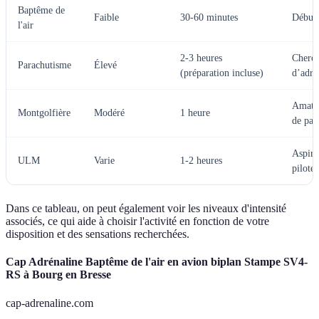
Baptême de
Faible
30-60 minutes
Débuta
l'air
2-3 heures
Cherch
Parachutisme
Élevé
(préparation incluse)
d’adré
Amate
Montgolfière
Modéré
1 heure
de pay
Aspira
ULM
Varie
1-2 heures
piloter
Dans ce tableau, on peut également voir les niveaux d'intensité
associés, ce qui aide à choisir l'activité en fonction de votre
disposition et des sensations recherchées.
Cap Adrénaline Baptême de l'air en avion biplan Stampe SV4-
RS à Bourg en Bresse
cap-adrenaline.com