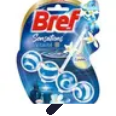
Sensations Aériennes
Techniques et Conseils
Montgolfière
Activités Aériennes
Guide
Pratique
Sécurité et Préparation
Sensations Aériennes