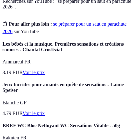
Recherchez sur YouTube : "se préparer pour un saut en parachute
2026".
📺
Pour aller plus loin :
se préparer pour un saut en parachute
2026
sur YouTube
Les bébés et la musique. Premières sensations et créations
sonores - Chantal Grosléziat
Ammareal FR
3.19
EUR
Voir le prix
Jeux torrides pour amants en quête de sensations - Lainie
Speiser
Blanche GF
4.79
EUR
Voir le prix
BREF WC Bloc Nettoyant WC Sensations Vitalité - 50g
Rakuten FR