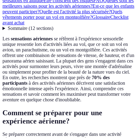
sensations en altitude
Être conscient des risques
FAQ
Quelles sont les
meilleures saisons pour les activités aériennes?
Est-ce que les enfants
peuvent participer?
Quelle est l'activité la plus sécurisée?
Quels
vêtements porter pour un vol en montgolfière?
Glossaire
Checklist
avant achat
Sommaire
(
12
sections
)
Les
sensations aériennes
se réfèrent à l'expérience sensorielle
unique ressentie lors d'activités liées au vol, que ce soit un vol en
avion, un parachutisme, ou un vol en montgolfière. Ces activités
offrent une combinaison de sensations de vitesse, de hauteur, et d'un
panorama aérien saisissant. La plupart des gens s'engagent dans ces
activités pour surmonter leurs peurs, vivre une montée d'adrénaline
ou simplement pour profiter de la beauté de la nature vues du ciel.
En outre, les recherches montrent que près de
70% des
participants
à des activités aériennes décrivent une satisfaction
émotionnelle intense après l'expérience. Ainsi, comprendre ces
sensations et savoir comment les maximiser peut transformer votre
aventure en quelque chose d'inoubliable.
Comment se préparer pour une
expérience aérienne?
Se préparer correctement avant de s'engager dans une activité