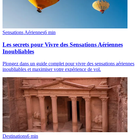
Sensations Aériennes
6
min
Les secrets pour Vivre des Sensations Aériennes
Inoubliables
Plongez dans un guide complet pour vivre des sensations aériennes
inoubliables et maximiser votre expérience de vol.
Destinations
6
min