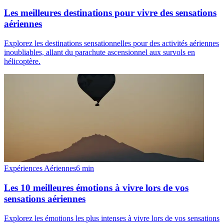
Les meilleures destinations pour vivre des sensations
aériennes
Explorez les destinations sensationnelles pour des activités aériennes
inoubliables, allant du parachute ascensionnel aux survols en
hélicoptère.
Expériences Aériennes
6
min
Les 10 meilleures émotions à vivre lors de vos
sensations aériennes
Explorez les émotions les plus intenses à vivre lors de vos sensations