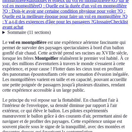
montgolfière
Statistiques et enjeux du vol en montgolfière
FAQ sur le
vol en montgolfière
Q : Quelle est la durée d'un vol en montgolfière
?
Q : Dois-je avoir une certaine condition physique pour voler ?
Q :
Quelle est la meilleure époque pour faire un vol en montgolfière ?
Q
: Y a-t-il des exigences d'âge pour les passagers ?
Glossaire
Checklist
avant achat
Sommaire
(
11
sections
)
Le
vol en montgolfière
est une expérience aérienne fascinante qui
permet de survoler des paysages spectaculaires à bord d'un ballon
gonflé d'air chaud. Cette activité prend ses racines au XVIIIe siècle,
lorsque les frères
Montgolfier
réalisèrent le premier vol habité. À ce
jour, des millions d'aventuriers à travers le monde s'essaient à cette
expérience, et pour cause ! Flotter dans les cieux tout en profitant
des panoramas époustouflants crée une sensation d'évasion inégalée.
Les montgolfières varient en taille et en capacité, pouvant accueillir
une petite poignée de passagers jusqu'à plusieurs dizaines, rendant
cette expérience accessible à un large public.
Le principe du vol repose sur la flottabilité. En chauffant l'air à
l'intérieur de l'enveloppe, sa densité diminue par rapport à l'air
extérieur, ce qui élève le ballon. Les pilotes expérimentés
manœuvrent le ballon grâce à des courants d'air, permettant ainsi de
naviguer et de profiter des paysages. Cette expérience unique est
souvent placée sous le signe de la tranquillité, avec des montées et
descentes douces qui favorisent la contemplation.