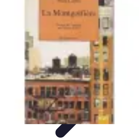
Sensations Aériennes
Techniques et Conseils
Montgolfière
Activités Aériennes
Guide
Pratique
Sécurité et Préparation
Sensations Aériennes