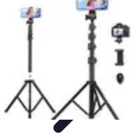
Sensations Aériennes
Techniques et Conseils
Montgolfière
Activités Aériennes
Guide
Pratique
Sécurité et Préparation
Sensations Aériennes