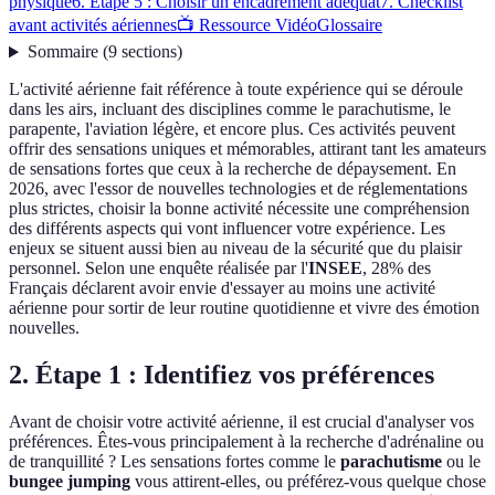
physique
6. Étape 5 : Choisir un encadrement adéquat
7. Checklist
avant activités aériennes
📺 Ressource Vidéo
Glossaire
Sommaire
(
9
sections
)
L'activité aérienne fait référence à toute expérience qui se déroule
dans les airs, incluant des disciplines comme le parachutisme, le
parapente, l'aviation légère, et encore plus. Ces activités peuvent
offrir des sensations uniques et mémorables, attirant tant les amateurs
de sensations fortes que ceux à la recherche de dépaysement. En
2026, avec l'essor de nouvelles technologies et de réglementations
plus strictes, choisir la bonne activité nécessite une compréhension
des différents aspects qui vont influencer votre expérience. Les
enjeux se situent aussi bien au niveau de la sécurité que du plaisir
personnel. Selon une enquête réalisée par l'
INSEE
, 28% des
Français déclarent avoir envie d'essayer au moins une activité
aérienne pour sortir de leur routine quotidienne et vivre des émotion
nouvelles.
2. Étape 1 : Identifiez vos préférences
Avant de choisir votre activité aérienne, il est crucial d'analyser vos
préférences. Êtes-vous principalement à la recherche d'adrénaline ou
de tranquillité ? Les sensations fortes comme le
parachutisme
ou le
bungee jumping
vous attirent-elles, ou préférez-vous quelque chose