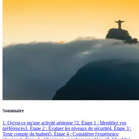
Sommaire
1. Qu'est-ce qu'une activité aérienne ?
2. Étape 1 : Identifiez vos
préférences
3. Étape 2 : Évaluer les niveaux de sécurité
4. Étape 3 :
Tenir compte du budget
5. Étape 4 : Considérer l'expérience