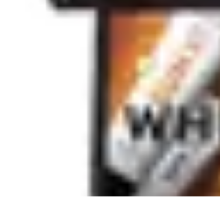
Sensations Aériennes
Techniques et Conseils
Montgolfière
Activités Aériennes
Guide Pratiqu
Sensations Aériennes